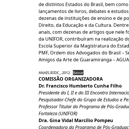
de distintos Estados do Brasil, bem como
lançamentos de livros, debates e estudo
dezenas de instituições de ensino e de po
Direito, da Educação e da Cultura. Dentr
anais, com dezenas de artigos que nele 
da UNIFOR, contribuíram na realização 
Escola Superior da Magistratura do Estad
PMF, Ordem dos Advogados do Brasil – Se
Amigos da Arte de Guaramiranga – AGUA 
ANAIS.IEIDC_.2012
Baixar
COMISSÃO ORGANIZADORA
Dr. Francisco Humberto Cunha Filho
Presidente do I, II e do III Encontro Internaci
Pesquisador-Chefe do Grupo de Estudos e Pes
Professor Titular do Programa de Pós-Gradua
Fortaleza (UNIFOR)
Dra. Gina Vidal Marcílio Pompeu
Coordenadora do Programa de Pós-Graduação