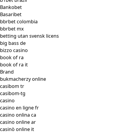
b1bet brazil
Bankobet
Basaribet
bbrbet colombia
bbrbet mx
betting utan svensk licens
big bass de
bizzo casino
book of ra
book of ra it
Brand
bukmacherzy online
casibom tr
casibom-tg
casino
casino en ligne fr
casino onlina ca
casino online ar
casinò online it