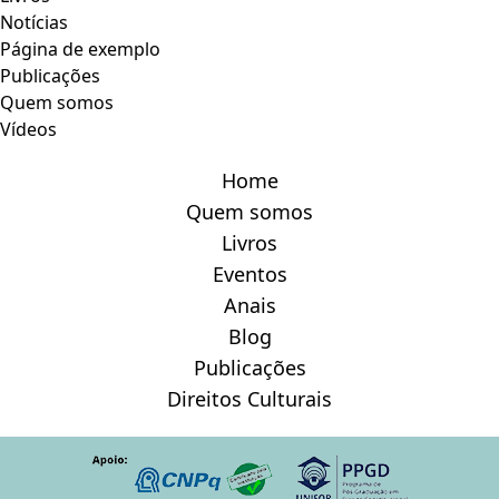
Notícias
Página de exemplo
Publicações
Quem somos
Vídeos
Home
Quem somos
Livros
Eventos
Anais
Blog
Publicações
Direitos Culturais