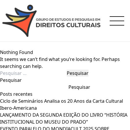
Nothing Found
It seems we can’t find what you’re looking for. Perhaps
searching can help.
Pesquisar
por:
Pesquisar
Pesquisar
Posts recentes
Ciclo de Seminários Analisa os 20 Anos da Carta Cultural
Ibero-Americana
LANÇAMENTO DA SEGUNDA EDIÇÃO DO LIVRO “HISTÓRIA
INSTITUCIONAL DO MUSEU DO PRADO”
EVENTO PARALELO DO MONDIACULT 2025 SOBRE