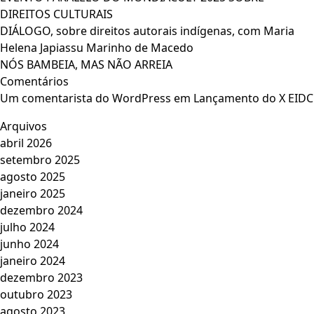
DIREITOS CULTURAIS
DIÁLOGO, sobre direitos autorais indígenas, com Maria
Helena Japiassu Marinho de Macedo
NÓS BAMBEIA, MAS NÃO ARREIA
Comentários
Um comentarista do WordPress
em
Lançamento do X EIDC
Arquivos
abril 2026
setembro 2025
agosto 2025
janeiro 2025
dezembro 2024
julho 2024
junho 2024
janeiro 2024
dezembro 2023
outubro 2023
agosto 2023