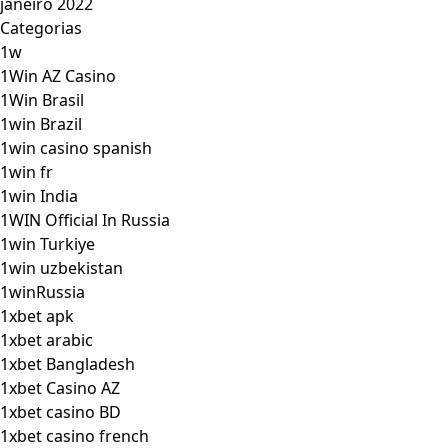
janeiro 2022
Categorias
1w
1Win AZ Casino
1Win Brasil
1win Brazil
1win casino spanish
1win fr
1win India
1WIN Official In Russia
1win Turkiye
1win uzbekistan
1winRussia
1xbet apk
1xbet arabic
1xbet Bangladesh
1xbet Casino AZ
1xbet casino BD
1xbet casino french