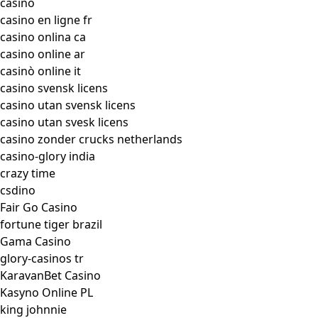
casino
casino en ligne fr
casino onlina ca
casino online ar
casinò online it
casino svensk licens
casino utan svensk licens
casino utan svesk licens
casino zonder crucks netherlands
casino-glory india
crazy time
csdino
Fair Go Casino
fortune tiger brazil
Gama Casino
glory-casinos tr
KaravanBet Casino
Kasyno Online PL
king johnnie