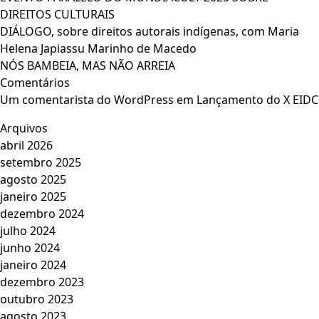
DIREITOS CULTURAIS
DIÁLOGO, sobre direitos autorais indígenas, com Maria
Helena Japiassu Marinho de Macedo
NÓS BAMBEIA, MAS NÃO ARREIA
Comentários
Um comentarista do WordPress
em
Lançamento do X EIDC
Arquivos
abril 2026
setembro 2025
agosto 2025
janeiro 2025
dezembro 2024
julho 2024
junho 2024
janeiro 2024
dezembro 2023
outubro 2023
agosto 2023