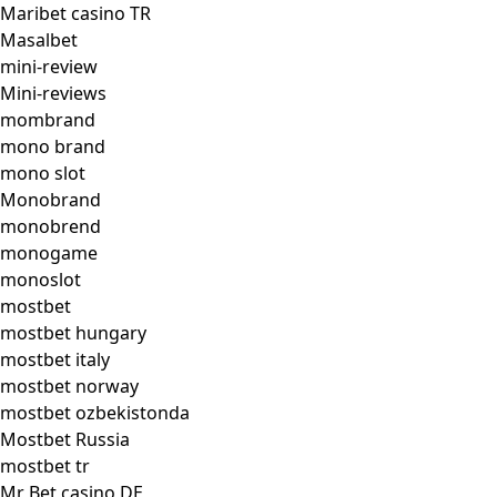
Maribet casino TR
Masalbet
mini-review
Mini-reviews
mombrand
mono brand
mono slot
Monobrand
monobrend
monogame
monoslot
mostbet
mostbet hungary
mostbet italy
mostbet norway
mostbet ozbekistonda
Mostbet Russia
mostbet tr
Mr Bet casino DE