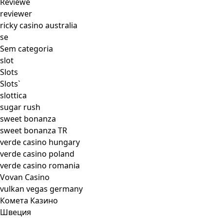
Reviewe
reviewer
ricky casino australia
se
Sem categoria
slot
Slots
Slots`
slottica
sugar rush
sweet bonanza
sweet bonanza TR
verde casino hungary
verde casino poland
verde casino romania
Vovan Casino
vulkan vegas germany
Комета Казино
Швеция