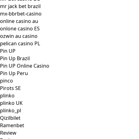
mr jack bet brazil
mx-bbrbet-casino
online casino au
onlone casino ES
ozwin au casino
pelican casino PL
Pin UP
Pin Up Brazil
Pin UP Online Casino
Pin Up Peru
pinco
Pirots SE
plinko
plinko UK
plinko_pl
Qizilbilet
Ramenbet
Review