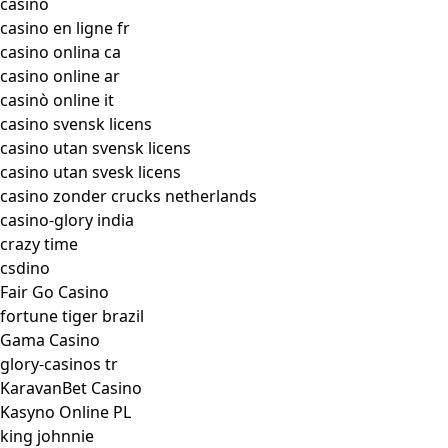
casino
casino en ligne fr
casino onlina ca
casino online ar
casinò online it
casino svensk licens
casino utan svensk licens
casino utan svesk licens
casino zonder crucks netherlands
casino-glory india
crazy time
csdino
Fair Go Casino
fortune tiger brazil
Gama Casino
glory-casinos tr
KaravanBet Casino
Kasyno Online PL
king johnnie