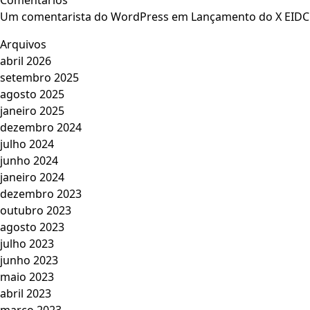
Comentários
Um comentarista do WordPress
em
Lançamento do X EIDC
Arquivos
abril 2026
setembro 2025
agosto 2025
janeiro 2025
dezembro 2024
julho 2024
junho 2024
janeiro 2024
dezembro 2023
outubro 2023
agosto 2023
julho 2023
junho 2023
maio 2023
abril 2023