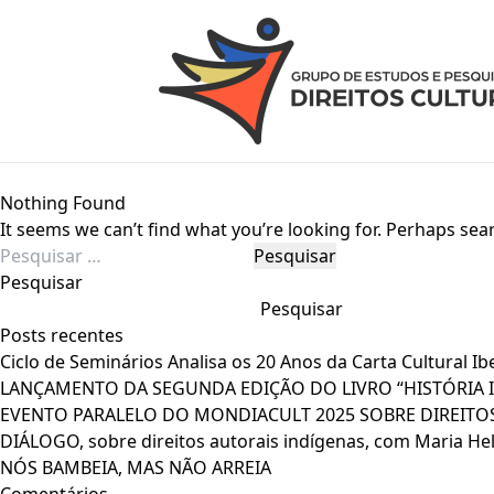
Nothing Found
It seems we can’t find what you’re looking for. Perhaps sea
Pesquisar
por:
Pesquisar
Pesquisar
Posts recentes
Ciclo de Seminários Analisa os 20 Anos da Carta Cultural I
LANÇAMENTO DA SEGUNDA EDIÇÃO DO LIVRO “HISTÓRIA 
EVENTO PARALELO DO MONDIACULT 2025 SOBRE DIREITO
DIÁLOGO, sobre direitos autorais indígenas, com Maria H
NÓS BAMBEIA, MAS NÃO ARREIA